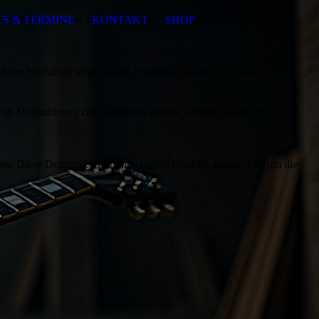
ezeigt, wenn die entsprechende Option aktiviert ist. Die
S & TERMINE
KONTAKT
SHOP
d der Nachfrage angepassten Erscheinungsbilds der Seite.
on Drittanbietern zur Verfügung gestellt werden, sowie die
den. Diese Drittanbieter können eigene Cookies setzen, z.B. um die