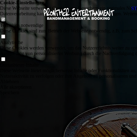
Cookie-Einstellungen
Diese Webseite verwendet Cookies, um Besuchern ein optimales Nutzerer
ST
Datenverarbeitung kann dann auch in einem Drittland erfolgen. Weiter
Technisch notwendige
Diese Cookies sind zum Betrieb der Webseite notwendig, z.B. zum Sch
Analytische
Diese Cookies werden verwendet, um das Nutzererlebnis weiter zu optim
Ausspielung von personalisierter Werbung durch die Nachverfolgung de
Drittanbieter-Inhalte
Diese Webseite bietet möglicherweise Inhalte oder Funktionalitäten an,
Nutzeraktivität zu verfolgen oder ihre Angebote zu personalisieren und
Ablehnen
Alle akzeptieren
Speichern