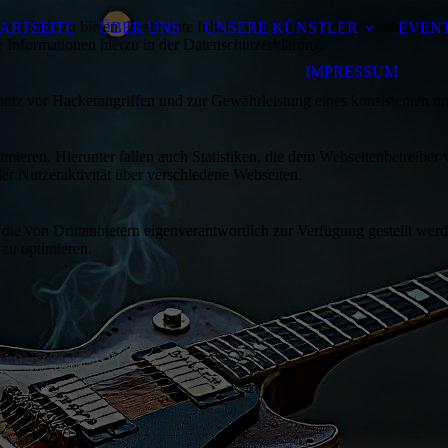
lebnis zu bieten. Bestimmte Inhalte von Drittanbietern werden nur ang
ARTSEITE
ÜBER UNS
UNSERE KÜNSTLER
EVENT
e Informationen hierzu in der Datenschutzerklärung.
IMPRESSUM
utz vor Hackerangriffen und zur Gewährleistung eines konsistenten un
ieren. Hierunter fallen auch Statistiken, die dem Webseitenbetreiber v
r Nutzeraktivität über verschiedene Webseiten.
 die von Drittanbietern eigenverantwortlich zur Verfügung gestellt wer
 zu optimieren.